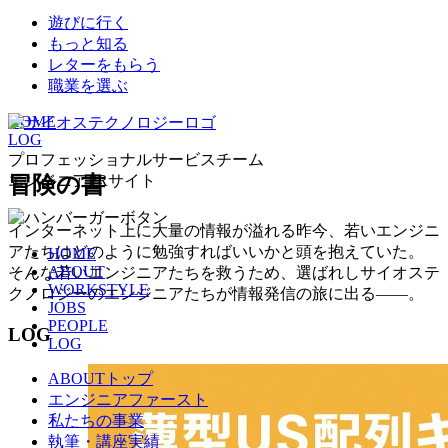
遊びに行く
もっと知る
レターをもらう
職業を選ぶ
HOME
LOG
プロフェッショナルサービスチーム
冒険の書
エンジニアPRサイト
インターネット上に大量の情報が溢れる昨今、若いエンジニ
アたちはどのように勉強すればいいかと頭を抱えていた。
HOME
ABOUT
そんな若いエンジニアたちを救うため、選ばれしサイオステ
WORKSTYLE
クノロジーのエンジニアたちが情報発信の旅に出る――。
JOBS
PEOPLE
LOG
LOG
ABOUTトップ
エンジニアファースト
私たちの事業
執筆・講座実績