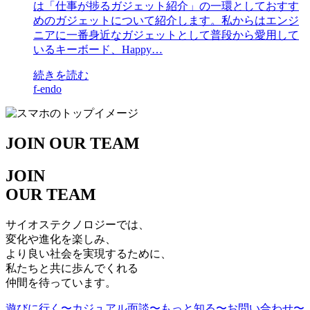
は「仕事が捗るガジェット紹介」の一環としておすす
めのガジェットについて紹介します。私からはエンジ
ニアに一番身近なガジェットとして普段から愛用して
いるキーボード、Happy…
続きを読む
f-endo
J
O
IN
OUR
TEAM
JOIN
OUR
TEAM
サイオステクノロジーでは、
変化や進化を楽しみ、
より良い社会を実現するために、
私たちと共に歩んでくれる
仲間を待っています。
遊びに行く
〜カジュアル面談〜
もっと知る
〜お問い合わせ〜