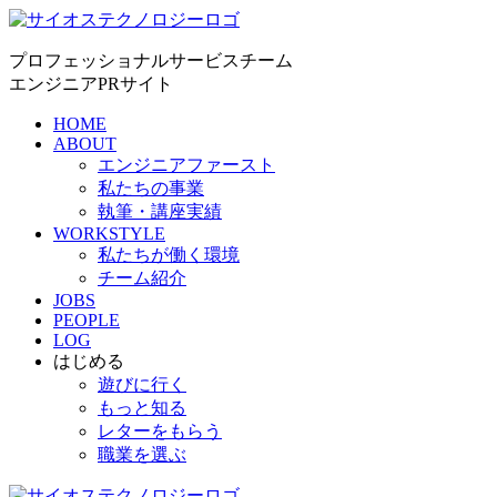
プロフェッショナルサービスチーム
エンジニアPRサイト
HOME
ABOUT
エンジニアファースト
私たちの事業
執筆・講座実績
WORKSTYLE
私たちが働く環境
チーム紹介
JOBS
PEOPLE
LOG
はじめる
遊びに行く
もっと知る
レターをもらう
職業を選ぶ